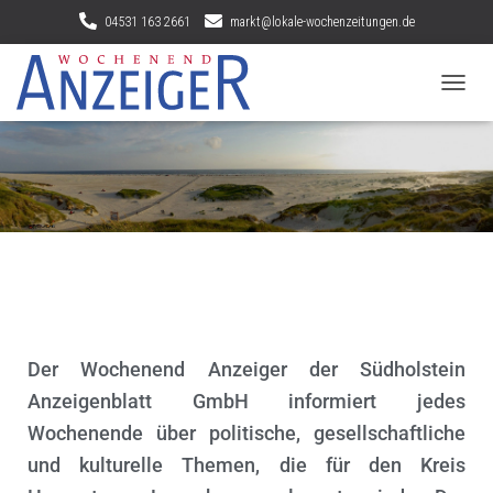
04531 163 2661
markt@lokale-wochenzeitungen.de
N
A
V
I
G
A
T
I
O
N
U
M
S
Der Wochenend Anzeiger der Südholstein
C
H
Anzeigenblatt GmbH informiert jedes
A
Wochenende über politische, gesellschaftliche
L
T
und kulturelle Themen, die für den Kreis
E