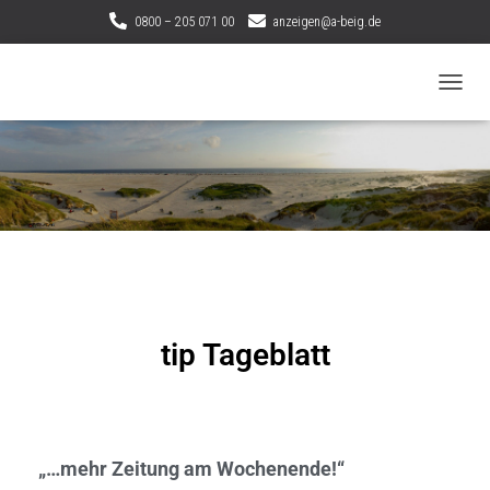
0800 – 205 071 00
anzeigen@a-beig.de
N
A
V
I
G
A
T
I
O
N
U
M
tip Tageblatt
S
C
H
A
L
T
„…mehr Zeitung am Wochenende!“
E