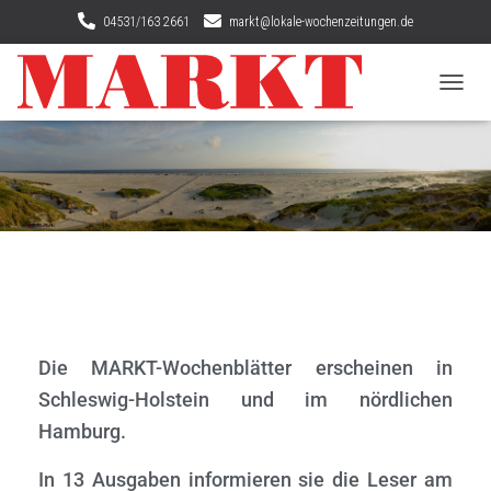
04531/163 2661
markt@lokale-wochenzeitungen.de
N
A
V
I
G
A
T
I
O
N
U
M
S
Die MARKT-Wochenblätter erscheinen in
C
H
Schleswig-Holstein und im nördlichen
A
Hamburg.
L
T
E
In 13 Ausgaben informieren sie die Leser am