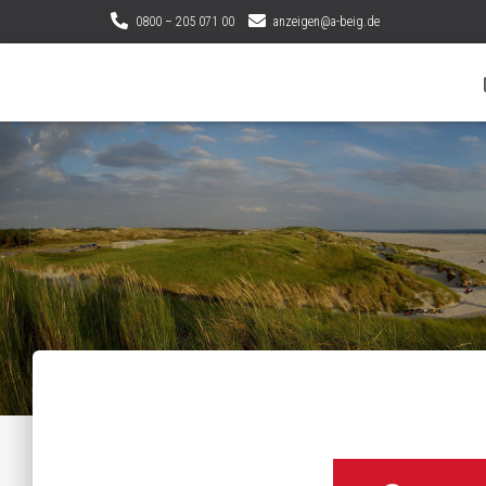
0800 – 205 071 00
anzeigen@a-beig.de