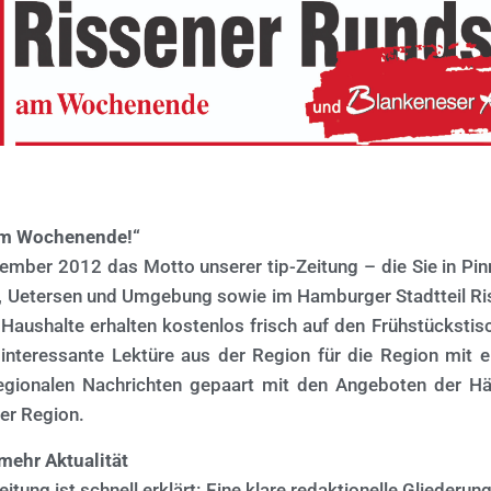
am Wochenende!“
tember 2012 das Motto unserer tip-Zeitung – die Sie in Pi
, Uetersen und Umgebung sowie im Hamburger Stadtteil Ri
Haushalte erhalten kostenlos frisch auf den Frühstücksti
nteressante Lektüre aus der Region für die Region mit 
regionalen Nachrichten gepaart mit den Angeboten der Hä
der Region.
mehr Aktualität
tung ist schnell erklärt: Eine klare redaktionelle Gliederun