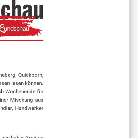
nneberg, Quickborn,
ssen lesen können.
sch Wochenende für
einer Mischung aus
ndler, Handwerker
g, ein hoher Grad an