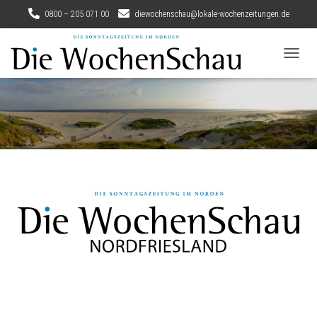
0800 – 205 071 00
diewochenschau@lokale-wochenzeitungen.de
N
A
V
I
G
A
T
I
O
N
U
M
S
C
H
A
L
T
E