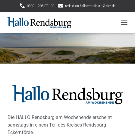
0800 – 205 071 00
redaktion.hallorendsburg@shz.de
N
A
V
I
G
A
T
I
O
N
U
M
S
C
H
A
Die HALLO Rendsburg am Wochenende erscheint
L
samstags in einem Teil des Kreises Rendsburg-
T
E
Eckernförde.