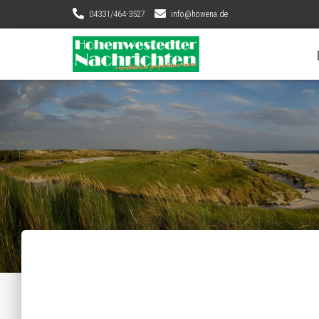
04331/464-3527
info@howena.de