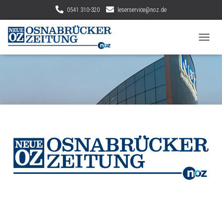
0541 310-320
leserservice@noz.de
N
A
V
I
G
A
T
I
O
N
U
M
S
C
H
A
L
T
E