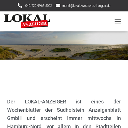
040/522 9962 5002
markt@lokale-wochenzeitungen.de
N
A
V
I
G
A
T
I
O
N
U
M
S
C
Der LOKAL-ANZEIGER ist eines der
H
A
Wochenblätter der Südholstein Anzeigenblatt
L
GmbH und erscheint immer mittwochs in
T
E
Hamburg-Nord, vor allem in den Stadtteilen